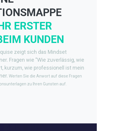
TIONSMAPPE
HR ERSTER
BEIM KUNDEN
quise zeigt sich das Mindset
er. Fragen wie "Wie zuverlässig, wie
, kurzum, wie professionell ist mein
ner.
Werten
Sie die Anwort auf diese Fragen
ionsunterlagen zu Ihren Gunsten auf.