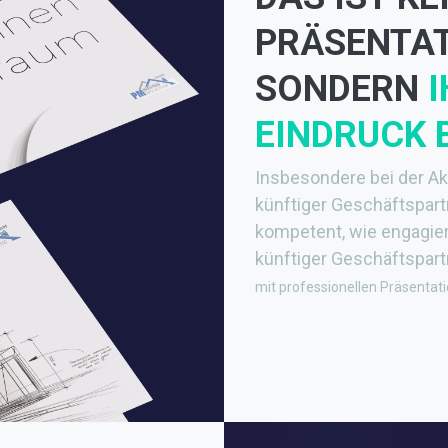
PRÄSENTA
SONDERN
I
EINDRUCK 
Insbesondere bei der Ak
künftiger Geschäftspartn
kompetent, wie engagiert
künftiger Geschäftspart
mit professionellen Präsentat