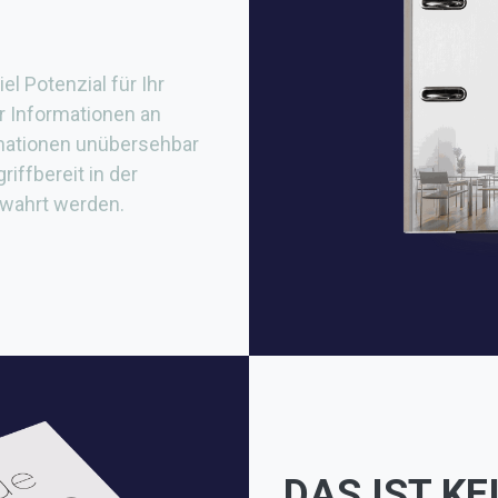
el Potenzial für Ihr
r Informationen an
rmationen unübersehbar
iffbereit in der
wahrt werden.
DAS IST KE