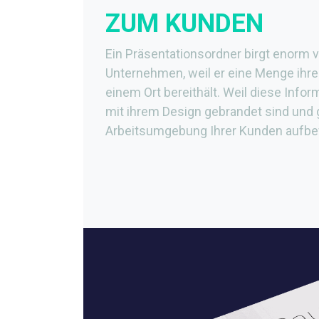
ZUM KUNDEN
Ein Präsentationsordner birgt enorm vi
Unternehmen, weil er eine Menge ihre
einem Ort bereithält. Weil diese Info
mit ihrem Design gebrandet sind und gr
Arbeitsumgebung Ihrer Kunden aufbe