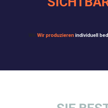
SICHTBAR
Wir
Wir produzieren
individuell be