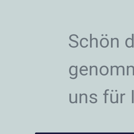
​Schön d
genomm
uns für 