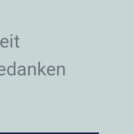
eit
edanken