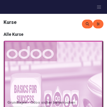
Zum Inhalt springen
Kurse
Alle Kurse
Grundlagen - Odoo sicher beherrschen